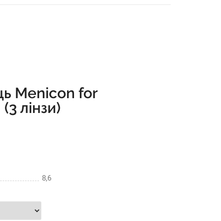
ць Menicon for
(3 лінзи)
8,6