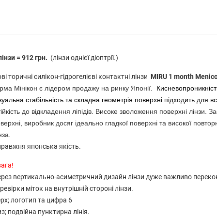
лінзи = 912 грн.
(лінзи однієї діоптрії.)
ві торичні силікон-гідрогелієві контактні лінзи
MIRU 1 month Menico
рма Мінікон є лідером продажу на ринку Японії.
Кисневопроникність 
зуальна стабільність та складна геометрія поверхні підходить для в
ійкість до відкладення ліпідів. Високе зволоження поверхні лінзи. 
верхні, виробник досяг ідеально гладкої поверхні та високої повтор
нза.
равжня японська якість.
ага!
рез вертикально-асиметричний дизайн лінзи дуже важливо переко
ревірки міток на внутрішній стороні лінзи.
рх; логотип та цифра 6
з; подвійна пунктирна лінія.