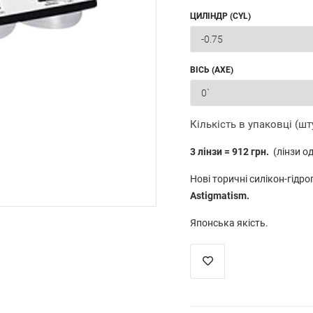
ЦИЛІНДР (CYL)
ВІСЬ (AXE)
Кількість в упаковці (шт
3 лінзи = 912 грн.
(лінзи одн
Нові торичні силікон-гідро
Astigmatism.
Японська якість.