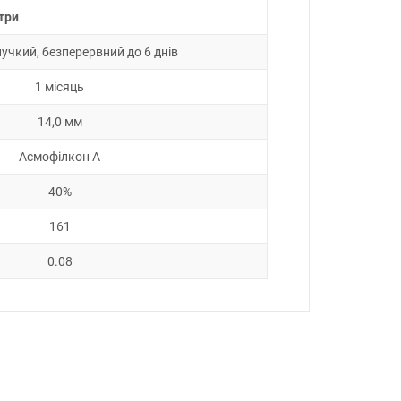
три
нучкий, безперервний до 6 днів
1 місяць
14,0 мм
Асмофілкон А
40%
161
0.08