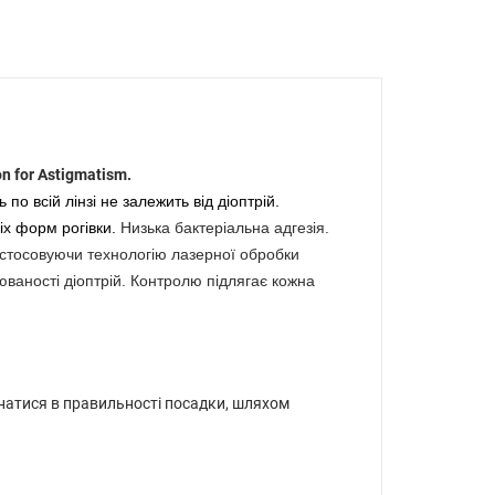
n for Astigmatism.
по всій лінзі не залежить від діоптрій.
сіх форм рогівки.
Низька бактеріальна адгезія.
Застосовуючи технологію лазерної обробки
юваності діоптрій. Контролю підлягає кожна
натися в правильності посадки, шляхом