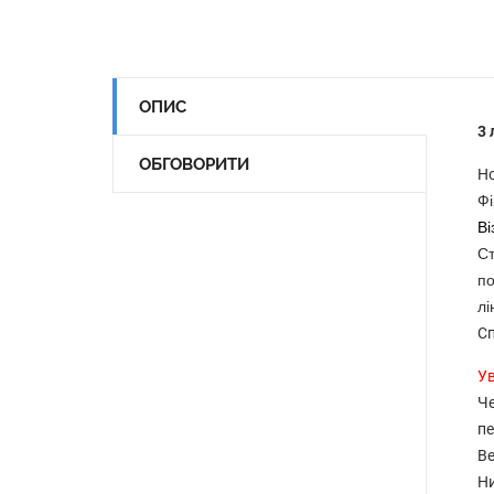
ОПИС
3 
ОБГОВОРИТИ
Но
Фі
Ві
Ст
по
лі
Сп
Ув
Че
пе
Ве
Ни