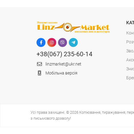
КА
Кон
Роз
Зво
+38(067) 235-60-14
Акс
linzmarket@ukr.net
Зни
Мобільна версія
Бре
Усі права захищені. © 2026 Копіювання, тиражування, пер
з письмового дозволу!