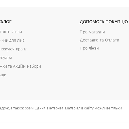
ТАЛОГ
ДОПОМОГА ПОКУПЦЮ
тактні лінзи
Про магазин
Доставка та Оплата
чини для лінз
Про лінзи
ложуючі краплі
есуари
жки та Акційні набори
нди
едрук, а також розміщення в інтернеті матеріалів сайту можливе тільки