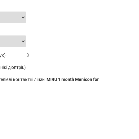
ук)
3
ієї діоптрії.)
гелієві контактні лінзи
MIRU 1 month Menicon for